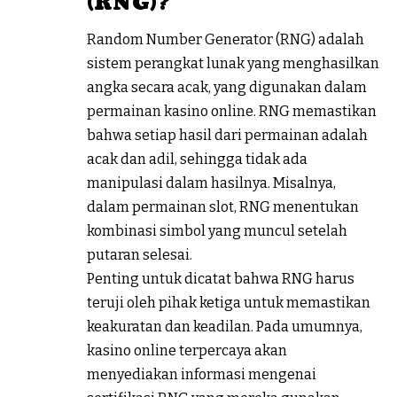
(RNG)?
Random Number Generator (RNG) adalah
sistem perangkat lunak yang menghasilkan
angka secara acak, yang digunakan dalam
permainan kasino online. RNG memastikan
bahwa setiap hasil dari permainan adalah
acak dan adil, sehingga tidak ada
manipulasi dalam hasilnya. Misalnya,
dalam permainan slot, RNG menentukan
kombinasi simbol yang muncul setelah
putaran selesai.
Penting untuk dicatat bahwa RNG harus
teruji oleh pihak ketiga untuk memastikan
keakuratan dan keadilan. Pada umumnya,
kasino online terpercaya akan
menyediakan informasi mengenai