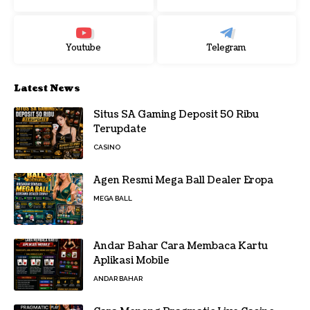
Youtube
Telegram
Latest News
Situs SA Gaming Deposit 50 Ribu
Terupdate
CASINO
Agen Resmi Mega Ball Dealer Eropa
MEGA BALL
Andar Bahar Cara Membaca Kartu
Aplikasi Mobile
ANDAR BAHAR