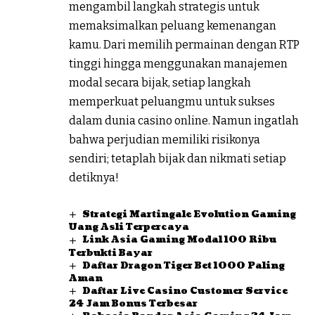
mengambil langkah strategis untuk
memaksimalkan peluang kemenangan
kamu. Dari memilih permainan dengan RTP
tinggi hingga menggunakan manajemen
modal secara bijak, setiap langkah
memperkuat peluangmu untuk sukses
dalam dunia casino online. Namun ingatlah
bahwa perjudian memiliki risikonya
sendiri; tetaplah bijak dan nikmati setiap
detiknya!
Strategi Martingale Evolution Gaming
Uang Asli Terpercaya
Link Asia Gaming Modal 100 Ribu
Terbukti Bayar
Daftar Dragon Tiger Bet 1000 Paling
Aman
Daftar Live Casino Customer Service
24 Jam Bonus Terbesar