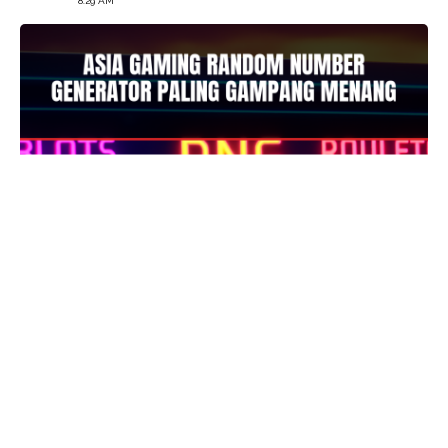
8:29 AM