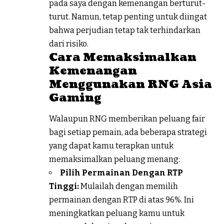
pada saya dengan kemenangan berturut-
turut. Namun, tetap penting untuk diingat
bahwa perjudian tetap tak terhindarkan
dari risiko.
Cara Memaksimalkan
Kemenangan
Menggunakan RNG Asia
Gaming
Walaupun RNG memberikan peluang fair
bagi setiap pemain, ada beberapa strategi
yang dapat kamu terapkan untuk
memaksimalkan peluang menang:
Pilih Permainan Dengan RTP
Tinggi:
Mulailah dengan memilih
permainan dengan RTP di atas 96%. Ini
meningkatkan peluang kamu untuk