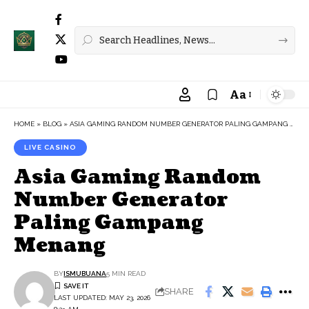
Aa
Font
Resizer
HOME
»
BLOG
»
ASIA GAMING RANDOM NUMBER GENERATOR PALING GAMPANG MENANG
LIVE CASINO
Asia Gaming Random
Number Generator
Paling Gampang
Menang
BY
ISMUBUANA
5 MIN READ
SHARE
LAST UPDATED: MAY 23, 2026