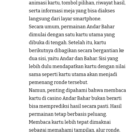
animasi kartu, tombol pilihan, riwayat hasil,
serta informasi meja yang bisa diakses
langsung dari layar smartphone.
Secara umum, permainan
Andar Bahar
dimulai dengan satu kartu utama yang
dibuka di tengah. Setelah itu, kartu
berikutnya dibagikan secara bergantian ke
dua sisi, yaitu Andar dan Bahar. Sisi yang
lebih dulu mendapatkan kartu dengan nilai
sama seperti kartu utama akan menjadi
pemenang ronde tersebut.
Namun, penting dipahami bahwa membaca
kartu di casino Andar Bahar bukan berarti
bisa memprediksi hasil secara pasti. Hasil
permainan tetap berbasis peluang.
Membaca kartu lebih tepat dimaknai
sebagai memahami tampilan, alur ronde,