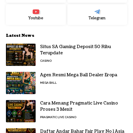
Youtube
Telegram
Latest News
Situs SA Gaming Deposit 50 Ribu
Terupdate
CASINO
Agen Resmi Mega Ball Dealer Eropa
MEGA BALL
Cara Menang Pragmatic Live Casino
Proses 3 Menit
PRAGMATIC LIVE CASINO
Daftar Andar Bahar Fair Play No 1 Asia