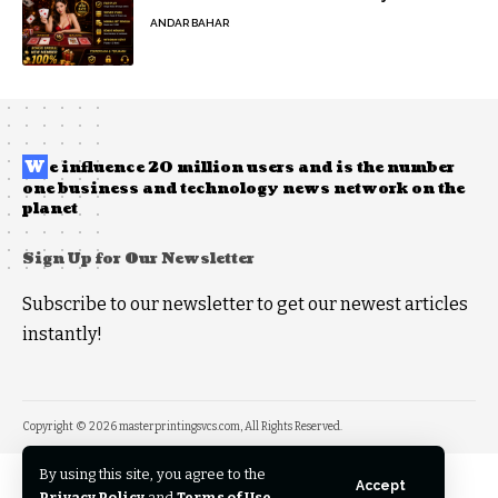
ANDAR BAHAR
W
e influence 20 million users and is the number
one business and technology news network on the
planet
Sign Up for Our Newsletter
Subscribe to our newsletter to get our newest articles
instantly!
Copyright © 2026 masterprintingsvcs.com, All Rights Reserved.
By using this site, you agree to the
Accept
Privacy Policy
and
Terms of Use
.