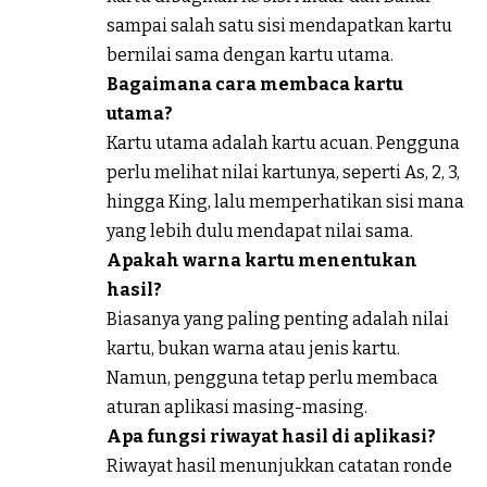
sampai salah satu sisi mendapatkan kartu
bernilai sama dengan kartu utama.
Bagaimana cara membaca kartu
utama?
Kartu utama adalah kartu acuan. Pengguna
perlu melihat nilai kartunya, seperti As, 2, 3,
hingga King, lalu memperhatikan sisi mana
yang lebih dulu mendapat nilai sama.
Apakah warna kartu menentukan
hasil?
Biasanya yang paling penting adalah nilai
kartu, bukan warna atau jenis kartu.
Namun, pengguna tetap perlu membaca
aturan aplikasi masing-masing.
Apa fungsi riwayat hasil di aplikasi?
Riwayat hasil menunjukkan catatan ronde