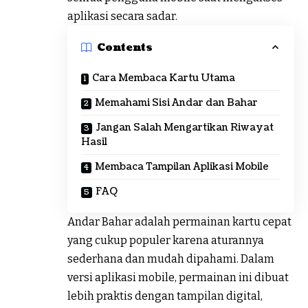
aplikasi secara sadar.
Contents
Cara Membaca Kartu Utama
Memahami Sisi Andar dan Bahar
Jangan Salah Mengartikan Riwayat
Hasil
Membaca Tampilan Aplikasi Mobile
FAQ
Andar Bahar adalah permainan kartu cepat
yang cukup populer karena aturannya
sederhana dan mudah dipahami. Dalam
versi aplikasi mobile, permainan ini dibuat
lebih praktis dengan tampilan digital,