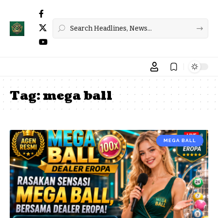
Tag:
mega ball
MEGA BALL