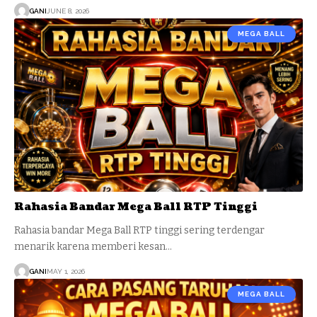
GANI
JUNE 8, 2026
MEGA BALL
Rahasia Bandar Mega Ball RTP Tinggi
Rahasia bandar Mega Ball RTP tinggi sering terdengar
menarik karena memberi kesan…
GANI
MAY 1, 2026
MEGA BALL