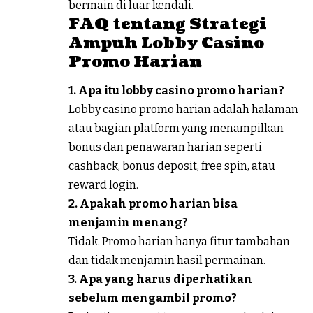
bermain di luar kendali.
FAQ tentang Strategi
Ampuh Lobby Casino
Promo Harian
1. Apa itu lobby casino promo harian?
Lobby casino promo harian adalah halaman
atau bagian platform yang menampilkan
bonus dan penawaran harian seperti
cashback, bonus deposit, free spin, atau
reward login.
2. Apakah promo harian bisa
menjamin menang?
Tidak. Promo harian hanya fitur tambahan
dan tidak menjamin hasil permainan.
3. Apa yang harus diperhatikan
sebelum mengambil promo?