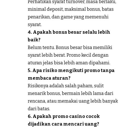
Perhatikan syarat turnover, masa berlaku,
minimal deposit, maksimal bonus, batas
penarikan, dan game yang memenuhi
syarat.
4. Apakah bonus besar selalu lebih
baik?
Belum tentu. Bonus besar bisa memiliki
syarat lebih berat. Promo kecil dengan
aturan jelas bisa lebih aman dipahami.
5. Apa risiko mengikuti promo tanpa
membaca aturan?
Risikonya adalah salah paham, sulit
menarik bonus, bermain lebih lama dari
rencana, atau memakai uang lebih banyak
dari batas.
6. Apakah promo casino cocok
dijadikan cara mencari uang?