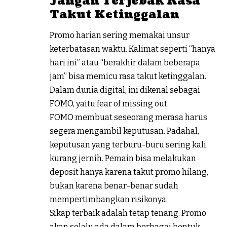
Jangan Terjebak Rasa
Takut Ketinggalan
Promo harian sering memakai unsur
keterbatasan waktu. Kalimat seperti “hanya
hari ini” atau “berakhir dalam beberapa
jam” bisa memicu rasa takut ketinggalan.
Dalam dunia digital, ini dikenal sebagai
FOMO, yaitu fear of missing out.
FOMO membuat seseorang merasa harus
segera mengambil keputusan. Padahal,
keputusan yang terburu-buru sering kali
kurang jernih. Pemain bisa melakukan
deposit hanya karena takut promo hilang,
bukan karena benar-benar sudah
mempertimbangkan risikonya.
Sikap terbaik adalah tetap tenang. Promo
akan selalu ada dalam berbagai bentuk.