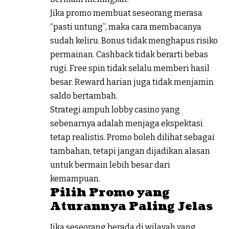
Jika promo membuat seseorang merasa
“pasti untung”, maka cara membacanya
sudah keliru. Bonus tidak menghapus risiko
permainan. Cashback tidak berarti bebas
rugi. Free spin tidak selalu memberi hasil
besar. Reward harian juga tidak menjamin
saldo bertambah.
Strategi ampuh lobby casino yang
sebenarnya adalah menjaga ekspektasi
tetap realistis. Promo boleh dilihat sebagai
tambahan, tetapi jangan dijadikan alasan
untuk bermain lebih besar dari
kemampuan.
Pilih Promo yang
Aturannya Paling Jelas
Jika seseorang berada di wilayah yang