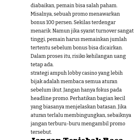
diabaikan, pemain bisa salah paham.
Misalnya, sebuah promo menawarkan
bonus 100 persen. Sekilas terdengar
menarik. Namun jika syarat turnover sangat
tinggi, pemain harus memainkan jumlah
tertentu sebelum bonus bisa dicairkan.
Dalam proses itu, risiko kehilangan uang
tetap ada.
strategi ampuh lobby casino yang lebih
bijak adalah membaca semua aturan
sebelum ikut. Jangan hanya fokus pada
headline promo. Perhatikan bagian kecil
yang biasanya menjelaskan batasan. Jika
aturan terlalu membingungkan, sebaiknya
jangan terburu-buru mengambil promo
tersebut.