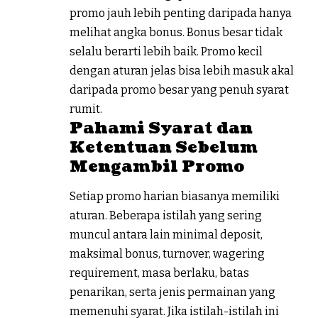
promo jauh lebih penting daripada hanya
melihat angka bonus. Bonus besar tidak
selalu berarti lebih baik. Promo kecil
dengan aturan jelas bisa lebih masuk akal
daripada promo besar yang penuh syarat
rumit.
Pahami Syarat dan
Ketentuan Sebelum
Mengambil Promo
Setiap promo harian biasanya memiliki
aturan. Beberapa istilah yang sering
muncul antara lain minimal deposit,
maksimal bonus, turnover, wagering
requirement, masa berlaku, batas
penarikan, serta jenis permainan yang
memenuhi syarat. Jika istilah-istilah ini