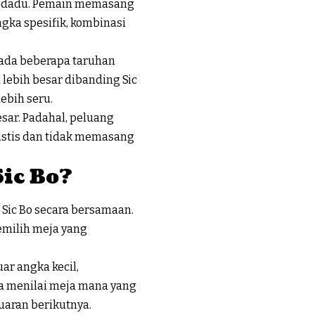
ga dadu. Pemain memasang
ngka spesifik, kombinasi
pada beberapa taruhan
 lebih besar dibanding Sic
ebih seru.
sar. Padahal, peluang
alistis dan tidak memasang
Sic Bo?
Sic Bo secara bersamaan.
emilih meja yang
ar angka kecil,
isa menilai meja mana yang
luaran berikutnya.