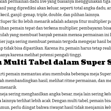
dalah permainan dadu live yang biasanya menggunakan ti
sil yang diprediksi akan keluar, seperti total angka dadu, a
kecil, ganjil-genap, triple, double, dan pilihan lainnya.
uper Sic Bo lebih menarik adalah adanya fitur multiplier 
pilihan pemain tepat dan terkena multiplier, pembayaran bisa
r inilah yang membuat banyak pemain merasa permainan ini l
ier juga sering membuat pemain tergoda mengejar hasil be
tap tidak bisa dipastikan. Karena itu, pemain harus tetap re
anya karena melihat potensi pengali tinggi.
u Multi Tabel dalam Super 
rarti pemain memantau atau membuka beberapa meja Super 
ah membandingkan hasil, melihat ritme permainan, dan m
 menarik.
meja sering menghasilkan angka besar, meja lain sering kelu
lainnya terlihat lebih acak. Dengan multi tabel, pemain b
Namun, perlu diingat bahwa riwayat hasil tidak menjamin ke