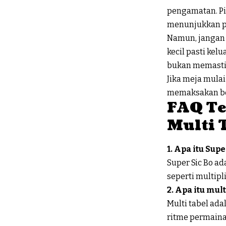
pengamatan. Pi
menunjukkan po
Namun, jangan t
kecil pasti kel
bukan memastik
Jika meja mulai
memaksakan be
FAQ Te
Multi 
1. Apa itu Supe
Super Sic Bo a
seperti multip
2. Apa itu mul
Multi tabel a
ritme permain