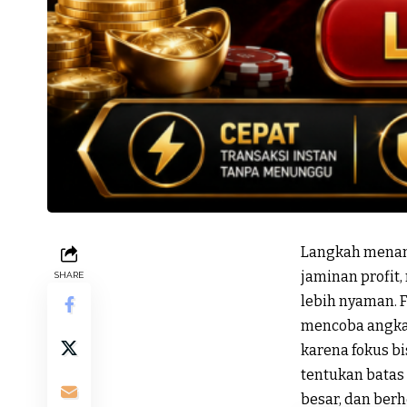
Langkah menang
jaminan profit
SHARE
lebih nyaman. 
mencoba angka s
karena fokus bi
tentukan batas
besar, dan ber