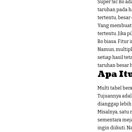
Super Sic Bo a
taruhan pada ha
tertentu, besar-
Yang membuat S
tertentu. Jika 
Bo biasa. Fitu
Namun, multipl
setiap hasil te
taruhan besar h
Apa It
Multi tabel be
Tujuannya adal
dianggap lebih
Misalnya, satu 
sementara meja 
ingin diikuti. 