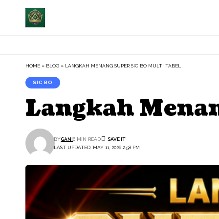
HOME
»
BLOG
»
LANGKAH MENANG SUPER SIC BO MULTI TABEL
SIC BO
Langkah Menang
BY
GANI
6 MIN READ
LAST UPDATED: MAY 11, 2026 2:58 PM