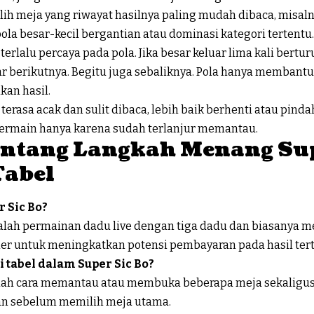
lih meja yang riwayat hasilnya paling mudah dibaca, misal
la besar-kecil bergantian atau dominasi kategori tertentu.
erlalu percaya pada pola. Jika besar keluar lima kali bertur
uar berikutnya. Begitu juga sebaliknya. Pola hanya memban
an hasil.
 terasa acak dan sulit dibaca, lebih baik berhenti atau pind
rmain hanya karena sudah terlanjur memantau.
ntang Langkah Menang Sup
Tabel
r Sic Bo?
dalah permainan dadu live dengan tiga dadu dan biasanya m
lier untuk meningkatkan potensi pembayaran pada hasil tert
ti tabel dalam Super Sic Bo?
dalah cara memantau atau membuka beberapa meja sekalig
an sebelum memilih meja utama.