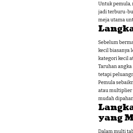
Untuk pemula, 
jadi terburu-bu
meja utama un
Langka
Sebelum berma
kecil biasanya
kategori kecil 
Taruhan angka s
tetapi peluangn
Pemula sebaikn
atau multiplie
mudah dipaham
Langka
yang M
Dalam multi ta