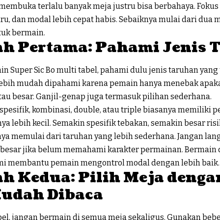
membuka terlalu banyak meja justru bisa berbahaya. Fokus 
ru, dan modal lebih cepat habis. Sebaiknya mulai dari dua mej
tuk bermain.
h Pertama: Pahami Jenis 
in Super
Sic Bo
multi tabel, pahami dulu jenis taruhan yang
 lebih mudah dipahami karena pemain hanya menebak apakah
atau besar. Ganjil-genap juga termasuk pilihan sederhana.
pesifik, kombinasi, double, atau triple biasanya memiliki 
ya lebih kecil. Semakin spesifik tebakan, semakin besar risi
ya memulai dari taruhan yang lebih sederhana. Jangan lan
r besar jika belum memahami karakter permainan. Bermain 
i membantu pemain mengontrol modal dengan lebih baik.
h Kedua: Pilih Meja denga
udah Dibaca
bel, jangan bermain di semua meja sekaligus. Gunakan beb