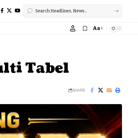
Aa
Font
Resizer
lti Tabel
SHARE