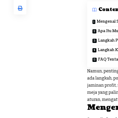
Conte
Mengenal S
Apa Itu Mu
Langkah P
Langkah K
FAQ Tenta
Namun, pentin
ada langkah, po
jaminan profit
meja yang pal
aturan, mengat
Mengen