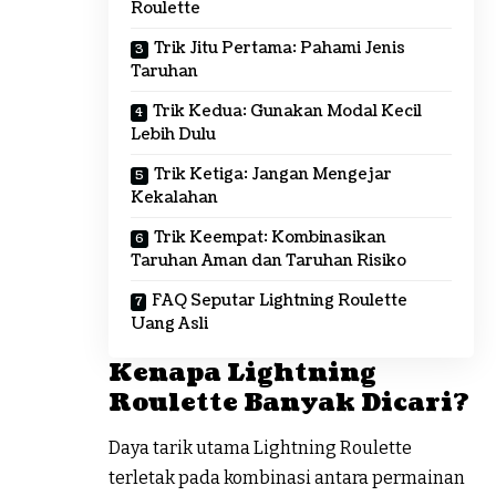
Roulette
Trik Jitu Pertama: Pahami Jenis
Taruhan
Trik Kedua: Gunakan Modal Kecil
Lebih Dulu
Trik Ketiga: Jangan Mengejar
Kekalahan
Trik Keempat: Kombinasikan
Taruhan Aman dan Taruhan Risiko
FAQ Seputar Lightning Roulette
Uang Asli
Kenapa Lightning
Roulette Banyak Dicari?
Daya tarik utama Lightning Roulette
terletak pada kombinasi antara permainan