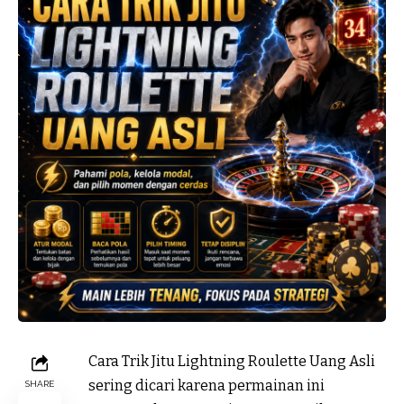
Cara Trik Jitu Lightning Roulette Uang Asli
sering dicari karena permainan ini
SHARE