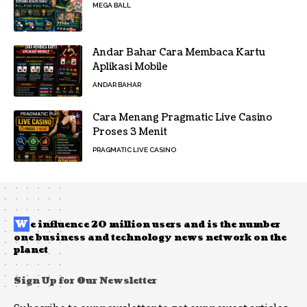
MEGA BALL
Andar Bahar Cara Membaca Kartu
Aplikasi Mobile
ANDAR BAHAR
Cara Menang Pragmatic Live Casino
Proses 3 Menit
PRAGMATIC LIVE CASINO
W
e influence 20 million users and is the number
one business and technology news network on the
planet
Sign Up for Our Newsletter