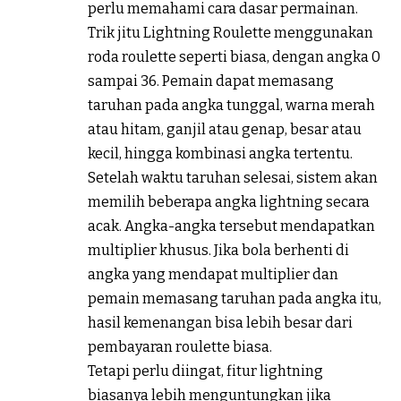
perlu memahami cara dasar permainan.
Trik jitu Lightning Roulette menggunakan
roda roulette seperti biasa, dengan angka 0
sampai 36. Pemain dapat memasang
taruhan pada angka tunggal, warna merah
atau hitam, ganjil atau genap, besar atau
kecil, hingga kombinasi angka tertentu.
Setelah waktu taruhan selesai, sistem akan
memilih beberapa angka lightning secara
acak. Angka-angka tersebut mendapatkan
multiplier khusus. Jika bola berhenti di
angka yang mendapat multiplier dan
pemain memasang taruhan pada angka itu,
hasil kemenangan bisa lebih besar dari
pembayaran roulette biasa.
Tetapi perlu diingat, fitur lightning
biasanya lebih menguntungkan jika