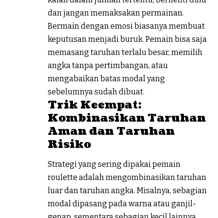
dan jangan memaksakan permainan.
Bermain dengan emosi biasanya membuat
keputusan menjadi buruk. Pemain bisa saja
memasang taruhan terlalu besar, memilih
angka tanpa pertimbangan, atau
mengabaikan batas modal yang
sebelumnya sudah dibuat.
Trik Keempat:
Kombinasikan Taruhan
Aman dan Taruhan
Risiko
Strategi yang sering dipakai pemain
roulette
adalah mengombinasikan taruhan
luar dan taruhan angka. Misalnya, sebagian
modal dipasang pada warna atau ganjil-
genap, sementara sebagian kecil lainnya