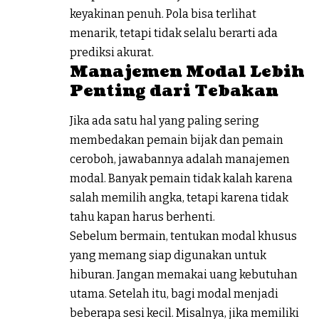
keyakinan penuh. Pola bisa terlihat
menarik, tetapi tidak selalu berarti ada
prediksi akurat.
Manajemen Modal Lebih
Penting dari Tebakan
Jika ada satu hal yang paling sering
membedakan pemain bijak dan pemain
ceroboh, jawabannya adalah manajemen
modal. Banyak pemain tidak kalah karena
salah memilih angka, tetapi karena tidak
tahu kapan harus berhenti.
Sebelum bermain, tentukan modal khusus
yang memang siap digunakan untuk
hiburan. Jangan memakai uang kebutuhan
utama. Setelah itu, bagi modal menjadi
beberapa sesi kecil. Misalnya, jika memiliki