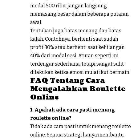
modal 500 ribu, jangan langsung
memasang besar dalam beberapa putaran
awal.
Tentukan juga batas menang dan batas
kalah. Contohnya, berhenti saat sudah
profit 30% atau berhenti saat kehilangan
40% dari modal sesi. Aturan seperti ini
terdengar sederhana, tetapi sangat sulit
dilakukan ketika emosi mulai ikut bermain.
FAQ Tentang Cara
Mengalahkan Roulette
Online
1. Apakah ada cara pasti menang
roulette online?
Tidak ada cara pasti untuk menang roulette
online. Semua strategi hanya membantu