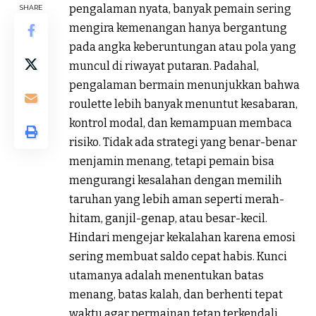
pengalaman nyata, banyak pemain sering
SHARE
mengira kemenangan hanya bergantung
pada angka keberuntungan atau pola yang
muncul di riwayat putaran. Padahal,
pengalaman bermain menunjukkan bahwa
roulette lebih banyak menuntut kesabaran,
kontrol modal, dan kemampuan membaca
risiko. Tidak ada strategi yang benar-benar
menjamin menang, tetapi pemain bisa
mengurangi kesalahan dengan memilih
taruhan yang lebih aman seperti merah-
hitam, ganjil-genap, atau besar-kecil.
Hindari mengejar kekalahan karena emosi
sering membuat saldo cepat habis. Kunci
utamanya adalah menentukan batas
menang, batas kalah, dan berhenti tepat
waktu agar permainan tetap terkendali.