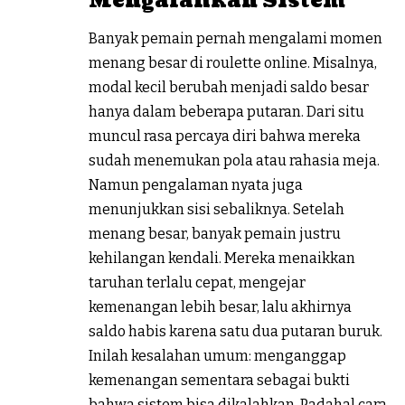
Mengalahkan Sistem
Banyak pemain pernah mengalami momen
menang besar di roulette online. Misalnya,
modal kecil berubah menjadi saldo besar
hanya dalam beberapa putaran. Dari situ
muncul rasa percaya diri bahwa mereka
sudah menemukan pola atau rahasia meja.
Namun pengalaman nyata juga
menunjukkan sisi sebaliknya. Setelah
menang besar, banyak pemain justru
kehilangan kendali. Mereka menaikkan
taruhan terlalu cepat, mengejar
kemenangan lebih besar, lalu akhirnya
saldo habis karena satu dua putaran buruk.
Inilah kesalahan umum: menganggap
kemenangan sementara sebagai bukti
bahwa sistem bisa dikalahkan. Padahal cara