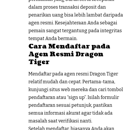
dalam proses transaksi deposit dan
penarikan uang bisa lebih lambat daripada
agen resmi. Kesejahteraan Anda sebagai
pemain sangat tergantung pada integritas
tempat Anda bermain.
Cara Mendaftar pada
Agen Resmi Dragon
Tiger
Mendaftar pada agen resmi Dragon Tiger
relatif mudah dan cepat. Pertama-tama,
kunjungi situs web mereka dan cari tombol
pendaftaran atau “sign up”. Isilah formulir
pendaftaran sesuai petunjuk, pastikan
semua informasi akurat agar tidak ada
masalah saat verifikasi nanti.
Setelah mendaftar, biasanya Anda akan