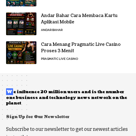
Andar Bahar Cara Membaca Kartu
Aplikasi Mobile
ANDAR BAHAR
Cara Menang Pragmatic Live Casino
Proses 3 Menit
PRAGMATIC LIVE CASINO
W
e influence 20 million users and is the number
one business and technology news network on the
planet
Sign Up for Our Newsletter
Subscribe to our newsletter to get our newest articles