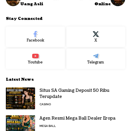
Uang Asli
Online
Stay Connected
Facebook
X
Youtube
Telegram
Latest News
Situs SA Gaming Deposit 50 Ribu
Terupdate
CASINO
Agen Resmi Mega Ball Dealer Eropa
MEGA BALL